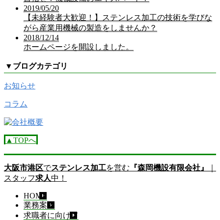
2019/05/20
【未経験者大歓迎！】ステンレス加工の技術を学びな
がら産業用機械の製造をしませんか？
2018/12/14
ホームページを開設しました。
▼
ブログカテゴリ
お知らせ
コラム
▲TOPへ
大阪市港区
で
ステンレス加工
を営む
『森岡機設有限会社』
｜
スタッフ
求人
中！
HOME
業務案内
求職者に向けて